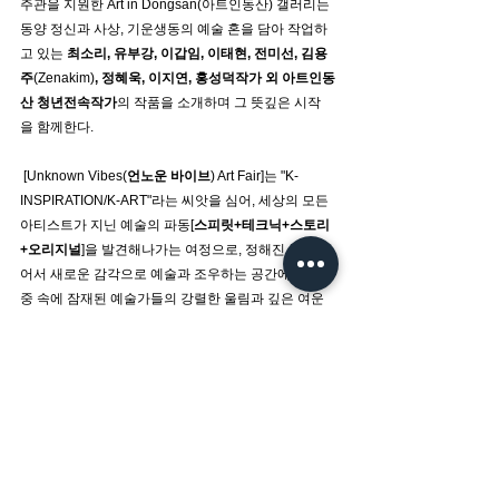
주관을 지원한 Art in Dongsan(아트인동산) 갤러리는 
동양 정신과 사상, 기운생동의 예술 혼을 담아 작업하
고 있는
 최소리, 유부강, 이갑임, 이태현, 전미선, 김용
주
(Zenakim)
, 정혜욱, 이지연, 홍성덕작가 외 아트인동
산 청년전속작가
의 작품을 소개하며 그 뜻깊은 시작
을 함께한다. 
 [Unknown Vibes(
언노운 바이브
) Art Fair]는 "K-
INSPIRATION/K-ART"라는 씨앗을 심어, 세상의 모든 
아티스트가 지닌 예술의 파동[
스피릿+테크닉+스토리
+오리지널
]을 발견해나가는 여정으로, 정해진 틀을 넘
어서 새로운 감각으로 예술과 조우하는 공간에서 대
중 속에 잠재된 예술가들의 강렬한 울림과 깊은 여운
을 담아 예술의 무한한 확장 가능성을 깨우고 예술의 
경계를 넓히는 무대로 Art in Dongsan(아트인동산) 등 
44개 갤러리, 200 여 명의 작가, 1000 여 개의 작품이 
출품 된다.  
[Unknown Vibes(
언노운 바이브
)] 아트페어는
동양의 정신 문화를 담아낸 모든 예술
동양의 영향을 받은 해외 예술가의 현지 화된 예술