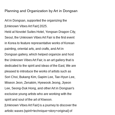
Planning and Organization by Art in Dongsan
Art in Dongsan, supported the organizing the 
[Unknown Vibes Art Fair] 2025.
Held at Novotel Suites Hotel, Yongsan Dragon City, 
Seoul, the Unknown Vibes Art Fair is the first event 
in Korea to feature representative works of Korean 
painting, oriental arts, and crafts, and Art in 
Dongsan gallery, which helped organize and host 
the Unknown Vibes Art Fair, is an art gallery that is 
dedicated to the spirit and ideas of the East, We are 
pleased to introduce the works of artists such as 
Sori Choi, Bukang Kim, Gapim Lee, Tae-Hyun Lee, 
Miseon Jeon, Zenakim, Hyewook Jeong, Jiyeon 
Lee, Seong-Duk Hong, and other Art in Dongsan's 
exclusive young artists who are working with the 
spirit and soul of the art of Kiwoon.
[Unknown Vibes Art Fair] is a journey to discover the 
artistic waves [spirit+technique+story+original] of 