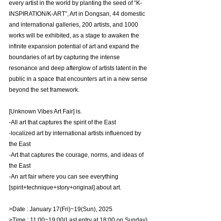
every artist in the world by planting the seed of “K-
INSPIRATION/K-ART”, Art in Dongsan, 44 domestic 
and international galleries, 200 artists, and 1000 
works will be exhibited, as a stage to awaken the 
infinite expansion potential of art and expand the 
boundaries of art by capturing the intense 
resonance and deep afterglow of artists latent in the 
public in a space that encounters art in a new sense 
beyond the set framework.
[Unknown Vibes Art Fair] is.
-All art that captures the spirit of the East
-localized art by international artists influenced by 
the East
-Art that captures the courage, norms, and ideas of 
the East
-An art fair where you can see everything 
[spirit+technique+story+original] about art.
>Date : January 17(Fri)~19(Sun), 2025
>Time : 11:00~19:00(Last entry at 18:00 on Sunday)