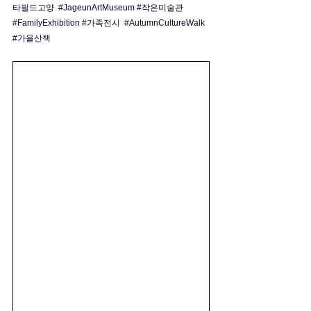
타필드고양
#JageunArtMuseum
#작은미술관
#FamilyExhibition
#가족전시
#AutumnCultureWalk
#가을산책