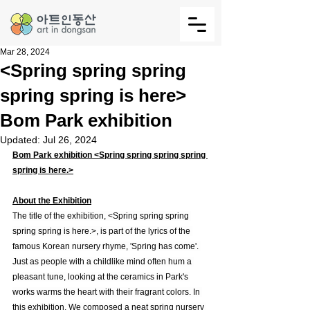
Mar 28, 2024
<Spring spring spring
spring spring is here>
Bom Park exhibition
Updated:
Jul 26, 2024
Bom Park exhibition <Spring spring spring spring 
spring is here.>
About the Exhibition
The title of the exhibition, <Spring spring spring 
spring spring is here.>, is part of the lyrics of the 
famous Korean nursery rhyme, 'Spring has come'. 
Just as people with a childlike mind often hum a 
pleasant tune, looking at the ceramics in Park's 
works warms the heart with their fragrant colors. In 
this exhibition, We composed a neat spring nursery 