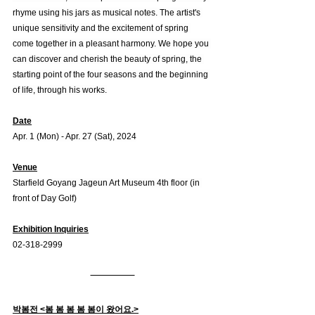
rhyme using his jars as musical notes. The artist's 
unique sensitivity and the excitement of spring 
come together in a pleasant harmony. We hope you 
can discover and cherish the beauty of spring, the 
starting point of the four seasons and the beginning 
of life, through his works.
Date
Apr. 1 (Mon) - Apr. 27 (Sat), 2024
Venue
Starfield Goyang Jageun Art Museum 4th floor (in 
front of Day Golf)
Exhibition Inquiries
02-318-2999
박봄전 <봄 봄 봄 봄 봄이 왔어요.>