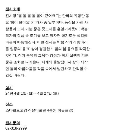
전시소개
전시명 "봄 봄 봄 봄 봄이 왔어요."는 한국의 유명한 동
요 '봄이 왔어요' 의 가사 중 일부이다. 동심을 가진 사
람들이 으레 기분 좋은 콧노래를 흥얼거리듯이, 박봄 
작가의 작품 속 도기를 보고 있자면 향기로운 색감에 
마음이 따뜻해진다. 이번 전시는 박봄 작가의 항아리
를 일종의 '음표' 삼아 정갈한 느낌의 봄 동요를 작곡한 
것이다. 작가 특유의 그윽한 감성과 봄의 설렘이 기분 
좋은 조화로 다가온다. 사계의 출발점이자 삶의 시작
인 봄의 아름다움을 작품 속에서 발견하고 간직할 수 
있길 바란다.
일시
24년 4월 1일 (월) ~ 4월 27일 (토)
장소
스타필드고양 작은미술관 4층(데이골프앞)
전시문의
02-318-2999