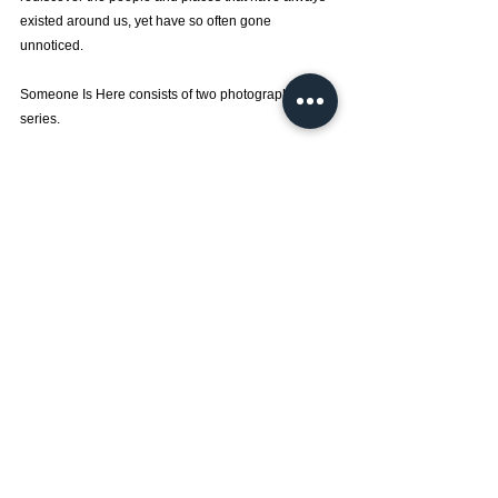
existed around us, yet have so often gone 
unnoticed.
Someone Is Here consists of two photographic 
series.
The first, Someone Is Here – westay, portrays 
ordinary people living within families, 
neighborhoods, and communities. Rather than 
simply recording faces, Choi observes the time, 
relationships, and traces of life that surround each 
individual. The people in these photographs are not 
extraordinary figures; they are our neighbors, our 
companions, and the individuals who together 
shape a community.
The second, Someone Is Here – wildness, turns 
toward landscapes where human presence has 
disappeared. Open plains, vast fields, windswept 
ground, and distant horizons may appear silent and 