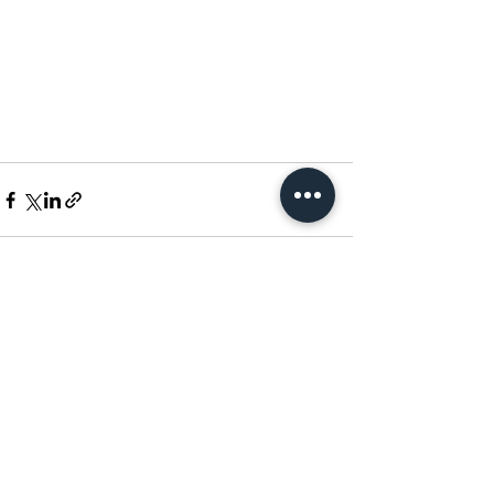
Seoul: Eunha Gallery, #37, 102, Sogong-ro, Jung-
gu, Seoul, Korea
Goyang: 39-17, Goyang-daero 1940beon-gil,
Deogyang-gu, Goyang-si, Gyeonggi-do, Korea
© 2026 아트인동산 ART IN DONGSAN