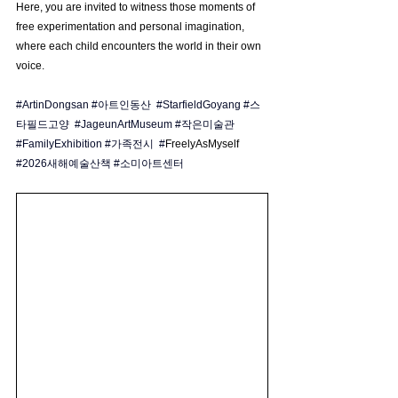
Here, you are invited to witness those moments of 
free experimentation and personal imagination, 
where each child encounters the world in their own 
voice.
#ArtinDongsan
#아트인동산
#StarfieldGoyang
#스
타필드고양
#JageunArtMuseum
#작은미술관
#FamilyExhibition
#가족전시
  #
FreelyAsMyself
#2026새해예술산책
#소미아트센터