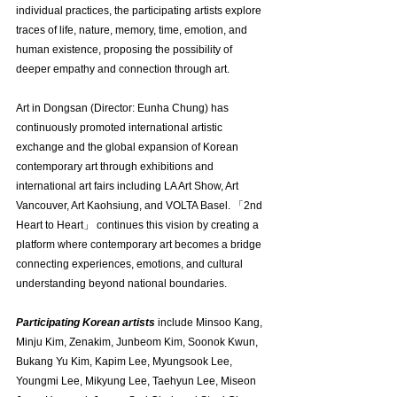
individual practices, the participating artists explore 
traces of life, nature, memory, time, emotion, and 
human existence, proposing the possibility of 
deeper empathy and connection through art.
Art in Dongsan (Director: Eunha Chung) has 
continuously promoted international artistic 
exchange and the global expansion of Korean 
contemporary art through exhibitions and 
international art fairs including LA Art Show, Art 
Vancouver, Art Kaohsiung, and VOLTA Basel. 「2nd 
Heart to Heart」 continues this vision by creating a 
platform where contemporary art becomes a bridge 
connecting experiences, emotions, and cultural 
understanding beyond national boundaries.
Participating Korean artists
 include Minsoo Kang, 
Minju Kim, Zenakim, Junbeom Kim, Soonok Kwun, 
Bukang Yu Kim, Kapim Lee, Myungsook Lee, 
Youngmi Lee, Mikyung Lee, Taehyun Lee, Miseon 