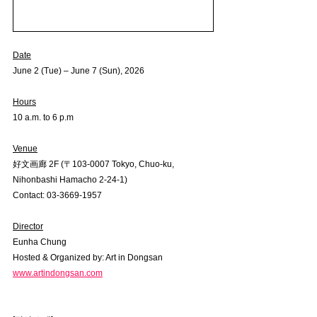
Date
June 2 (Tue) – June 7 (Sun), 2026
Hours
10 a.m. to 6 p.m
Venue
好文画廊 2F (〒103-0007 Tokyo, Chuo-ku, 
Nihonbashi Hamacho 2-24-1)  
Contact: 03-3669-1957
Director
Eunha Chung  
Hosted & Organized by: Art in Dongsan
www.artindongsan.com