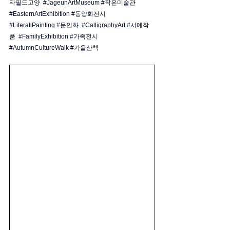
타필드고양
#JageunArtMuseum
#작은미술관
#EasternArtExhibition
#동양화전시
#LiteratiPainting
#문인화
#CalligraphyArt
#서예작
품
#FamilyExhibition
#가족전시
#AutumnCultureWalk
#가을산책