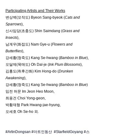
Participating Artists and Their Works
변상벽(모작도) Byeon Sang-byeok (
Cats and 
Sparrows
), 
신사임당(초충도) Shin Saimdang (
Grass and 
Insects
), 
남계우(화접도) Nam Gye-u (
Flowers and 
Butterflies
), 
강세황(청죽도) Kang Se-hwang (
Bamboo in Blue
), 
오달제(묵매도) Oh Dal-je (
Ink Plum Blossoms
), 
김홍도(취후간화) Kim Hong-do (
Drunken 
Awakening
), 
강세황(청죽도) Kang Se-hwang (
Bamboo in Blue
)
임전 허문 Im Jeon Heo Moon, 
최용건 Choi Yong-geon, 
박황재형 Park Hwang-jae-hyung, 
오세호 Oh Se-ho 외.
#ArtinDongsan
#아트인동산
#StarfieldGoyang
#스